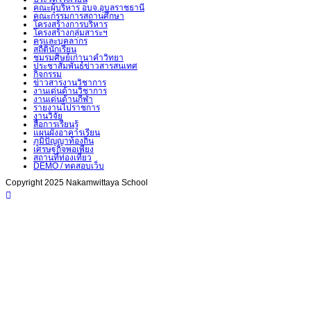
คณะผู้บริหาร อบจ.อุบลราชธานี
คณะกรรมการสถานศึกษา
โครงสร้างการบริหาร
โครงสร้างกลุ่มสาระฯ
ครูและบุคลากร
สถิตินักเรียน
ชมรมศิษย์เก่านาคำวิทยา
ประชาสัมพันธ์ข่าวสารสนเทศ
กิจกรรม
ข่าวสารงานวิชาการ
งานเด่นด้านวิชาการ
งานเด่นด้านกีฬา
รายงานไปราชการ
งานวิจัย
สื่อการเรียนรู้
แผนผังอาคารเรียน
ภูมิปัญญาท้องถิ่น
เศรษฐกิจพอเพียง
สถานที่ท่องเที่ยว
DEMO / ทดสอบเว็บ
Copyright 2025 Nakamwittaya School